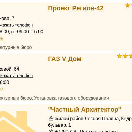
Проект Регион-42
кова, 7
казать телефон
8:00; пт 09:00–16:00
те
тектурные бюро
ГАЗ V Дом
овой, 64
казать телефон
8:00
те
ектурные бюро, Установка газового оборудования
"Частный Архитектор"
жилой район Лесная Поляна, Кед
бульвар, 1
+7 (906) 9...
Показать телефон