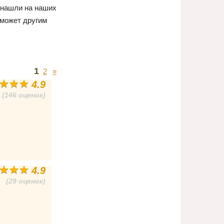
 нашли на наших
оможет другим
1
2
»
4.9
(146 оценок)
4.9
(29 оценок)