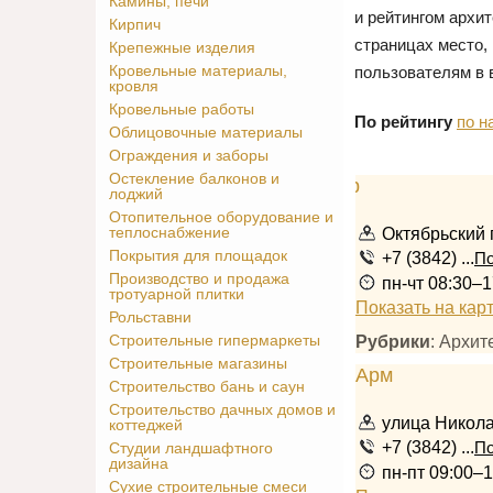
Камины, печи
и рейтингом архи
Кирпич
страницах место,
Крепежные изделия
Кровельные материалы,
пользователям в 
кровля
Кровельные работы
По рейтингу
по н
Облицовочные материалы
Ограждения и заборы
Остекление балконов и
лоджий
Отопительное оборудование и
Октябрьский 
теплоснабжение
Покрытия для площадок
+7 (3842) ...
По
Производство и продажа
пн-чт 08:30–1
тротуарной плитки
Показать на кар
Рольставни
Рубрики
: Архи
Строительные гипермаркеты
Строительные магазины
Строительство бань и саун
Строительство дачных домов и
улица Никола
коттеджей
+7 (3842) ...
По
Студии ландшафтного
дизайна
пн-пт 09:00–1
Сухие строительные смеси