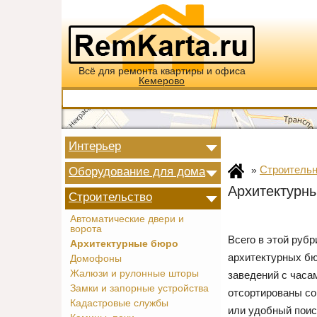
Всё для ремонта квартиры и офиса
Кемерово
Интерьер
Строительн
Оборудование для дома
»
Архитектурн
Строительство
Автоматические двери и
ворота
Всего в этой руб
Архитектурные бюро
архитектурных бю
Домофоны
Жалюзи и рулонные шторы
заведений с часа
Замки и запорные устройства
отсортированы со
Кадастровые службы
или удобный поис