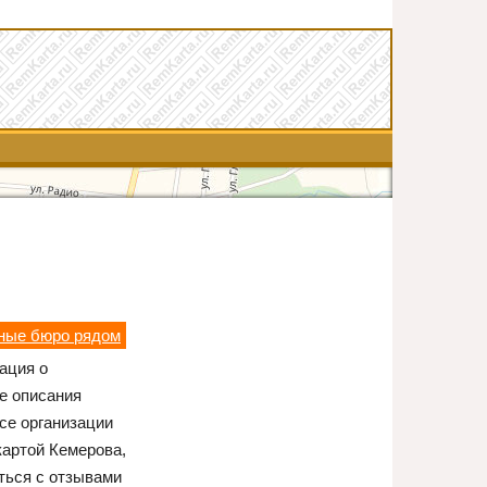
рные бюро рядом
ация о
е описания
се организации
картой Кемерова,
ться с отзывами